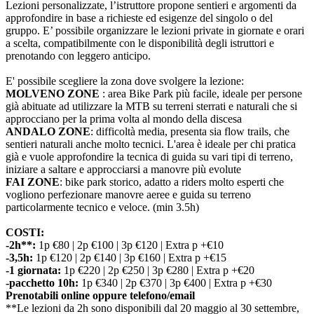
Lezioni personalizzate, l’istruttore propone sentieri e argomenti da
approfondire in base a richieste ed esigenze del singolo o del
gruppo. E’ possibile organizzare le lezioni private in giornate e orari
a scelta, compatibilmente con le disponibilità degli istruttori e
prenotando con leggero anticipo.
E' possibile scegliere la zona dove svolgere la lezione:
MOLVENO ZONE
: area Bike Park più facile, ideale per persone
già abituate ad utilizzare la MTB su terreni sterrati e naturali che si
approcciano per la prima volta al mondo della discesa
ANDALO ZONE
: difficoltà media, presenta sia flow trails, che
sentieri naturali anche molto tecnici. L'area è ideale per chi pratica
già e vuole approfondire la tecnica di guida su vari tipi di terreno,
iniziare a saltare e approcciarsi a manovre più evolute
FAI ZONE
: bike park storico, adatto a riders molto esperti che
vogliono perfezionare manovre aeree e guida su terreno
particolarmente tecnico e veloce. (min 3.5h)
COSTI:
-2h**:
1p €80 | 2p €100 | 3p €120 | Extra p +€10
-3,5h:
1p €120 | 2p €140 | 3p €160 | Extra p +€15
-1 giornata:
1p €220 | 2p €250 | 3p €280 | Extra p +€20
-pacchetto 10h:
1p €340 | 2p €370 | 3p €400 | Extra p +€30
Prenotabili online oppure telefono/email
**Le lezioni da 2h sono disponibili dal 20 maggio al 30 settembre,