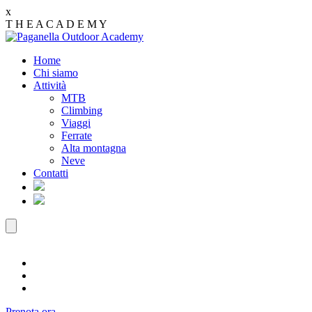
x
T
H
E
A
C
A
D
E
M
Y
Home
Chi siamo
Attività
MTB
Climbing
Viaggi
Ferrate
Alta montagna
Neve
Contatti
Prenota ora