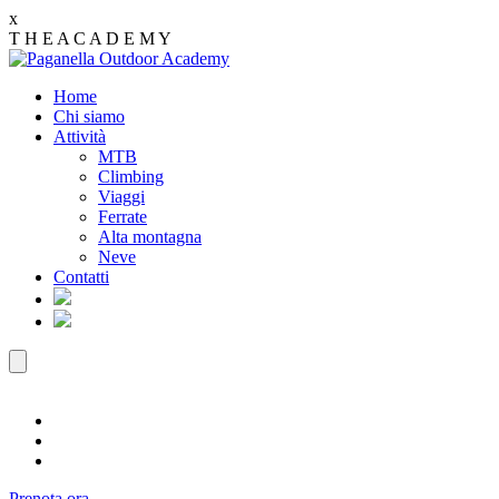
x
T
H
E
A
C
A
D
E
M
Y
Home
Chi siamo
Attività
MTB
Climbing
Viaggi
Ferrate
Alta montagna
Neve
Contatti
Prenota ora