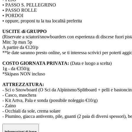
• PASSO S. PELLEGRINO
• PASSO ROLLE
• PORDOI
• oppure, proponi tu la tua località preferita
USCITE di GRUPPO
(Riservate a sciatori/snowboarders con esperienza di discese fuori pista,
Min: 3p max 5p
A partire da €120/p
**le date saranno presto online, se ti interessa scrivici per poterti ag
COSTO GIORNATA PRIVATA:
(Data e luogo a scelta)
1g - da €350/g
*Skipass NON incluso
ATTREZZATURA:
- Sci o Snowboard (O Sci da Alpinismo/Splitboard + pelli e bastoncin
- Casco, maschera
- Kit Artva, Pala e sonda (possibile noleggio €10/g)
- Zaino
- Occhiali da sole, crema solare
- Piumino, giacca antivento, pile, guanti (2 paia di diversi spessori), be
Informazioni di base