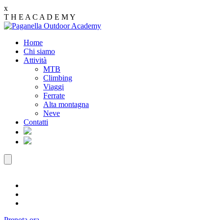
x
T
H
E
A
C
A
D
E
M
Y
Home
Chi siamo
Attività
MTB
Climbing
Viaggi
Ferrate
Alta montagna
Neve
Contatti
Prenota ora