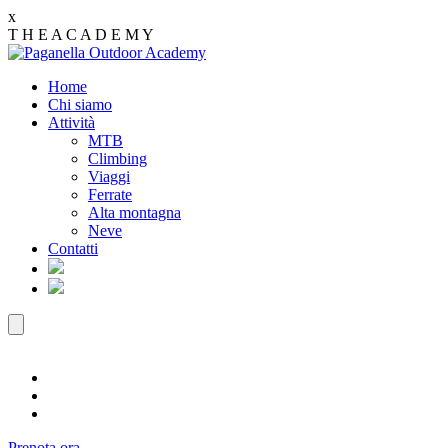
x
T
H
E
A
C
A
D
E
M
Y
Home
Chi siamo
Attività
MTB
Climbing
Viaggi
Ferrate
Alta montagna
Neve
Contatti
Prenota ora