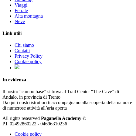
Viaggi
Ferrate
Alta montagna
Neve
Link utili
Chi siamo
Contatti
Privacy Policy
Cookie policy
In evidenza
Il nostro “campo base” si trova al Trail Center “The Cave” di
Andalo, in provincia di Trento.
Da qui i nostri istruttori ti accompagnano alla scoperta della natura e
di numerose attività all’aria aperta
All rights researved
Paganella Academy
©
P.I. 02492860222 - 04696310236
Cookie policy