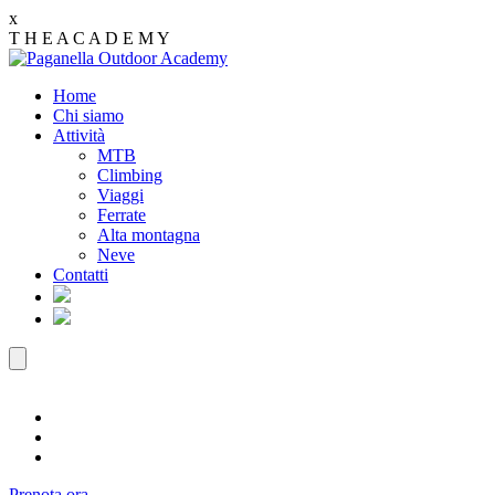
x
T
H
E
A
C
A
D
E
M
Y
Home
Chi siamo
Attività
MTB
Climbing
Viaggi
Ferrate
Alta montagna
Neve
Contatti
Prenota ora