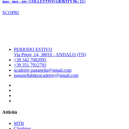
mar - mer - gio | COLLETTIVO GRAVITY 9h | 12+
SCOPRI
PERIODO ESTIVO
Via Priori, 14, 38010 - ANDALO (TN)
+39 342 7082095
+39 351 7912791
academy.paganella@gmail.com
paganellabikeacademy@gmail.com
Attività
MTB
Climbing