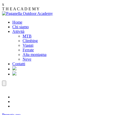
x
T
H
E
A
C
A
D
E
M
Y
Home
Chi siamo
Attività
MTB
Climbing
Viaggi
Ferrate
Alta montagna
Neve
Contatti
Prenota ora